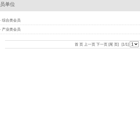
员单位
· 综合类会员
· 产业类会员
首 页 上一页 下一页
[尾 页]
[1/1]